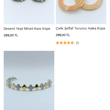
Çelik Şeffaf Turuncu Halka Küpe
Desenli Yeşil Mineli Kare Küpe
299,00
TL
289,00
TL
(
1
)
5 üzerinden
5.00
oy aldı