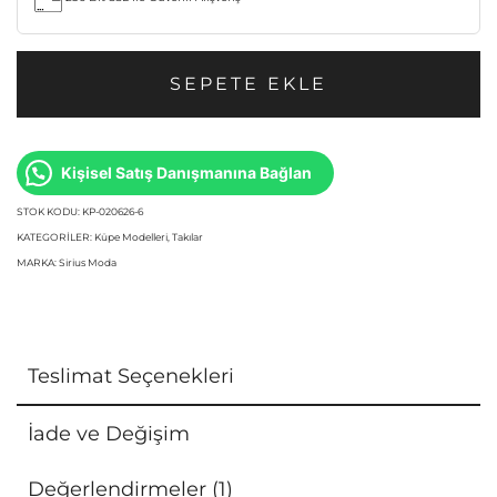
SEPETE EKLE
Kişisel Satış Danışmanına Bağlan
STOK KODU:
KP-020626-6
KATEGORILER:
Küpe Modelleri
,
Takılar
MARKA:
Sirius Moda
Teslimat Seçenekleri
İade ve Değişim
Değerlendirmeler (1)