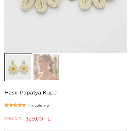
Hasır Papatya Küpe
1
inceleme
1
müşteri
puanına
329,00
TL
399,00
TL
dayanarak 5
üzerinden