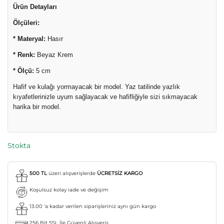
Ürün Detayları
5.00
puan
aldı
Ölçüleri:
* Materyal:
Hasır
* Renk:
Beyaz Krem
* Ölçü:
5 cm
Hafif ve kulağı yormayacak bir model. Yaz tatilinde yazlık
kıyafetlerinizle uyum sağlayacak ve hafifliğiyle sizi sıkmayacak
harika bir model.
Stokta
500 TL
üzeri alışverişlerde
ÜCRETSİZ KARGO
Koşulsuz kolay iade ve değişim
13.00 'a kadar verilen siparişleriniz aynı gün kargo
256 Bit SSL İle Güvenli Alışveriş