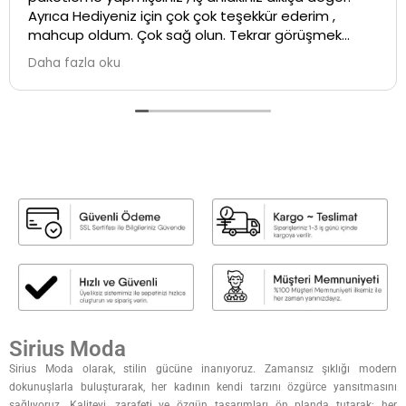
Ayrıca Hediyeniz için çok çok teşekkür ederim ,
mahcup oldum. Çok sağ olun. Tekrar görüşmek
üzere ...İyi çalışmalar💕
Daha fazla oku
Sirius Moda
Sirius Moda olarak, stilin gücüne inanıyoruz. Zamansız şıklığı modern
dokunuşlarla buluşturarak, her kadının kendi tarzını özgürce yansıtmasını
sağlıyoruz. Kaliteyi, zarafeti ve özgün tasarımları ön planda tutarak; her