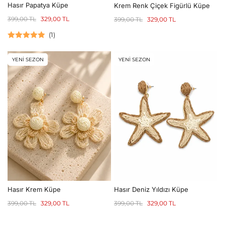
Hasır Papatya Küpe
Krem Renk Çiçek Figürlü Küpe
399,00
TL
329,00
TL
399,00
TL
329,00
TL
(
1
)
5 üzerinden
5.00
oy aldı
YENİ SEZON
YENİ SEZON
Hasır Krem Küpe
Hasır Deniz Yıldızı Küpe
399,00
TL
329,00
TL
399,00
TL
329,00
TL