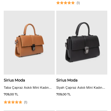
(
1
)
5 üzerinden
5.00
oy aldı
Sirius Moda
Sirius Moda
Taba Çapraz Askılı Mini Kadın
Siyah Çapraz Askılı Mini Kadın
Çanta
Çanta
709,00
TL
709,00
TL
(
1
)
5 üzerinden