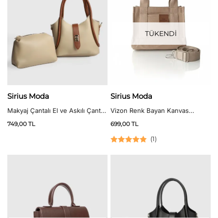
TÜKENDİ
Sirius Moda
Sirius Moda
Vizon Renk Bayan Kanvas
Makyaj Çantalı El ve Askılı Çanta
Kumaş Çapraz Çanta
Taba Detaylı Vizon
699,00
TL
749,00
TL
(
1
)
5 üzerinden
5.00
oy aldı