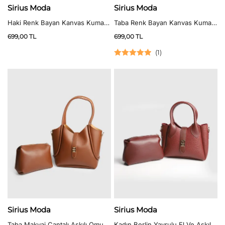
Sirius Moda
Sirius Moda
Haki Renk Bayan Kanvas Kumaş
Taba Renk Bayan Kanvas Kumaş
Çapraz Çanta
Çapraz Çanta
699,00
TL
699,00
TL
(
1
)
5 üzerinden
5.00
oy aldı
Sirius Moda
Sirius Moda
Taba Makyaj Çantalı Askılı Omuz
Kadın Berlin Yavrulu El Ve Askılı