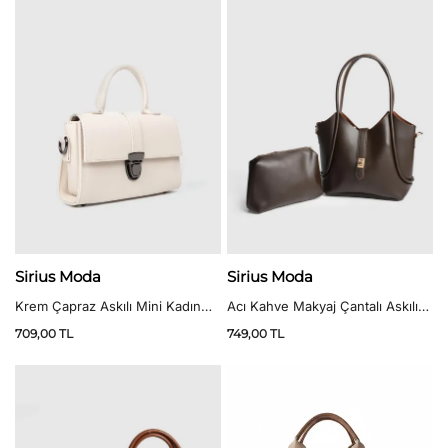
5.00
oy aldı
Sirius Moda
Sirius Moda
Krem Çapraz Askılı Mini Kadın
Acı Kahve Makyaj Çantalı Askılı
Çanta
Omuz Çantası
709,00
TL
749,00
TL