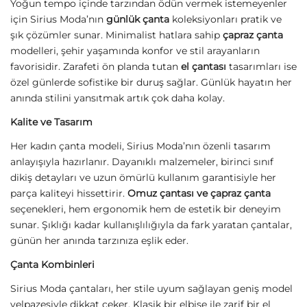
Yoğun tempo içinde tarzından ödün vermek istemeyenler
için Sirius Moda’nın
günlük çanta
koleksiyonları pratik ve
şık çözümler sunar. Minimalist hatlara sahip
çapraz çanta
modelleri, şehir yaşamında konfor ve stil arayanların
favorisidir. Zarafeti ön planda tutan
el çantası
tasarımları ise
özel günlerde sofistike bir duruş sağlar. Günlük hayatın her
anında stilini yansıtmak artık çok daha kolay.
Kalite ve Tasarım
Her kadın çanta modeli, Sirius Moda’nın özenli tasarım
anlayışıyla hazırlanır. Dayanıklı malzemeler, birinci sınıf
dikiş detayları ve uzun ömürlü kullanım garantisiyle her
parça kaliteyi hissettirir.
Omuz çantası ve çapraz çanta
seçenekleri, hem ergonomik hem de estetik bir deneyim
sunar. Şıklığı kadar kullanışlılığıyla da fark yaratan çantalar,
günün her anında tarzınıza eşlik eder.
Çanta Kombinleri
Sirius Moda çantaları, her stile uyum sağlayan geniş model
yelpazesiyle dikkat çeker. Klasik bir elbise ile zarif bir el