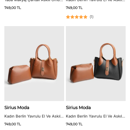
Çantası
Çanta Bordo
749,00
TL
749,00
TL
(
1
)
5 üzerinden
5.00
oy aldı
Sirius Moda
Sirius Moda
Kadın Berlin Yavrulu El Ve Askılı
Kadın Berlin Yavrulu El Ve Askılı
Çanta Taba
Çanta Siyah Taba
749,00
TL
749,00
TL