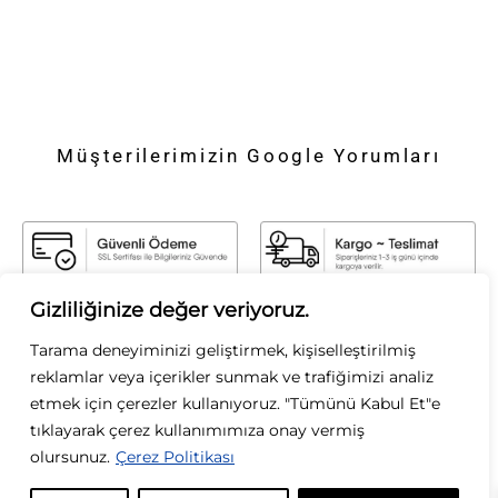
Müşterilerimizin Google Yorumları
Gizliliğinize değer veriyoruz.
Tarama deneyiminizi geliştirmek, kişiselleştirilmiş
reklamlar veya içerikler sunmak ve trafiğimizi analiz
Sirius Moda
etmek için çerezler kullanıyoruz. "Tümünü Kabul Et"e
tıklayarak çerez kullanımımıza onay vermiş
Sirius Moda olarak, stilin gücüne inanıyoruz. Zamansız şıklığı modern
dokunuşlarla buluşturarak, her kadının kendi tarzını özgürce yansıtmasını
olursunuz.
Çerez Politikası
sağlıyoruz. Kaliteyi, zarafeti ve özgün tasarımları ön planda tutarak; her
koleksiyonumuzda ilham verici parçalar sunuyoruz. Moda bizim tutkumuz, siz