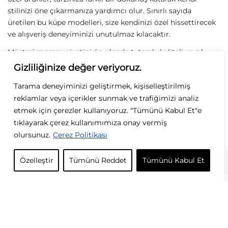
299,00
TL
Renk Küpe
279,00
TL
(
1
)
5 üzerinden
5.00
oy aldı
Gizliliğinize değer veriyoruz.
Tarama deneyiminizi geliştirmek, kişiselleştirilmiş
reklamlar veya içerikler sunmak ve trafiğimizi analiz
etmek için çerezler kullanıyoruz. "Tümünü Kabul Et"e
Sirius Moda
tıklayarak çerez kullanımımıza onay vermiş
Sirius Moda
olursunuz.
Çerez Politikası
Gold Renk Plakalı ve Sedefli
VIP Taşlı Kare Küpe
Küpe
Bize Yazın
299,00
TL
349,00
TL
Özelleştir
Tümünü Reddet
Tümünü Kabul Et