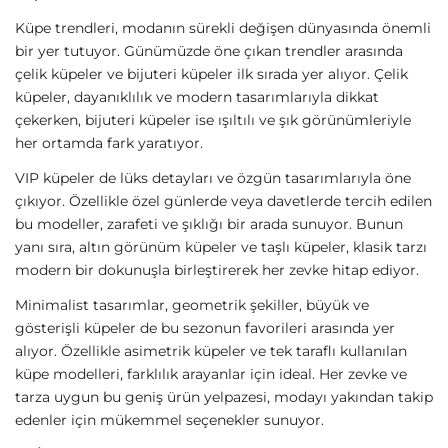
Sirius Moda
Sirius Moda
Kare Küp Detaylı Halka Küpe
VIP 14K İnci Küpe
299,00
TL
349,00
TL
Sirius Moda
Sirius Moda
VIP İnci Çelenk Küpe
Çelik Üçlü Oval Halka Küpe
349,00
TL
299,00
TL