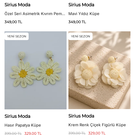
Sirius Moda
Sirius Moda
Özel Seri Asimetrik Kıvrım Pembe
Mavi Yıldız Küpe
Hawai Küpe
349,00
TL
349,00
TL
YENİ SEZON
YENİ SEZON
Sirius Moda
Sirius Moda
Krem Renk Çiçek Figürlü Küpe
Hasır Papatya Küpe
399,00
TL
329,00
TL
399,00
TL
329,00
TL