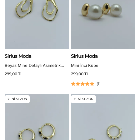
Sirius Moda
Sirius Moda
Beyaz Mine Detaylı Asimetrik
Mini İnci Küpe
Vintage Küpe
299,00
TL
299,00
TL
(
1
)
5 üzerinden
5.00
oy aldı
YENİ SEZON
YENİ SEZON