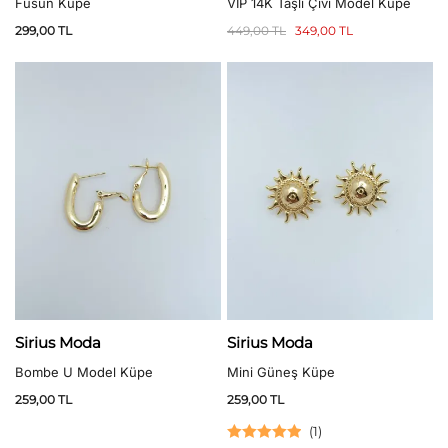
Füsun Küpe
VIP 14K Taşlı Çivi Model Küpe
299,00
TL
449,00
TL
349,00
TL
Sirius Moda
Sirius Moda
Bombe U Model Küpe
Mini Güneş Küpe
259,00
TL
259,00
TL
(
1
)