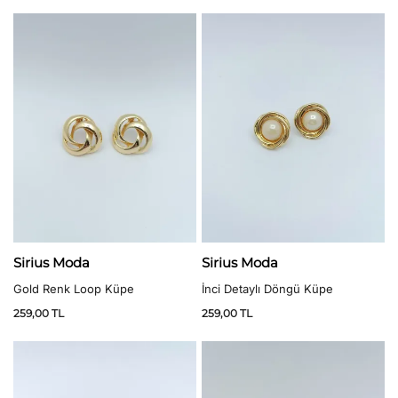
5 üzerinden
5.00
oy aldı
Sirius Moda
Sirius Moda
İnci Detaylı Döngü Küpe
Gold Renk Loop Küpe
259,00
TL
259,00
TL