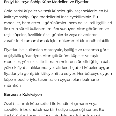
Sirius Moda
Sirius Moda
VIP Yarım Tur Taşlı Küpe
VIP Silver Bombe Yıldız Küpe
319,00
TL
349,00
TL
Sirius Moda
Sirius Moda
Çelik Sarmal Halka Küpe
Çelik Bombeli Kalp Detaylı Gold