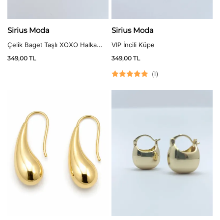
Sirius Moda
Sirius Moda
Çelik Baget Taşlı XOXO Halka
VIP İncili Küpe
Küpe
349,00
TL
349,00
TL
(
1
)
5 üzerinden
5.00
oy aldı