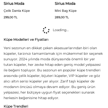
Sirius Moda
Sirius Moda
Çelik Damla Küpe
Mini Bag Küpe
299,00
TL
289,00
TL
Sirius Moda
Sirius Moda
Halka Küpe 2,5 cm Çapında
Halka Küpe 3,5 cm Çapında
299,00
TL
299,00
TL
(
1
)
5 üzerinden
5.00
oy aldı