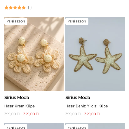
(
1
)
5 üzerinden
5.00
oy aldı
YENİ SEZON
YENİ SEZON
Sirius Moda
Sirius Moda
Hasır Krem Küpe
Hasır Deniz Yıldızı Küpe
399,00
TL
329,00
TL
399,00
TL
329,00
TL
YENİ SEZON
YENİ SEZON