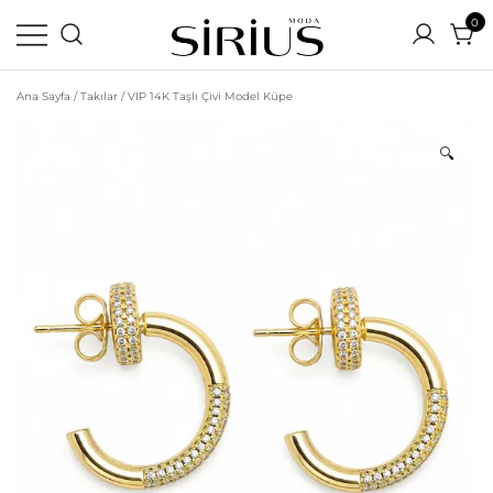
0
Ortamın En Parlak Yıldızı Siz Olun
Sirius Moda | Yeni Sezon
Ana Sayfa
/
Takılar
/ VIP 14K Taşlı Çivi Model Küpe
Uygun Fiyatlı Online Alışveriş
Sitesi
🔍