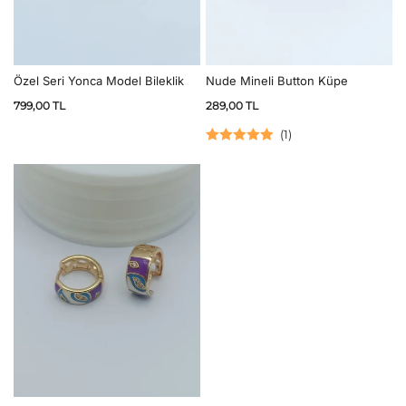
Özel Seri Yonca Model Bileklik
Nude Mineli Button Küpe
799,00
TL
289,00
TL
(
1
)
5 üzerinden
5.00
oy aldı