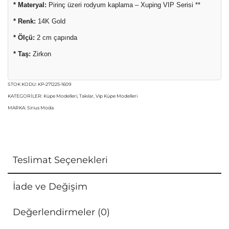
* Materyal:
Pirinç üzeri rodyum kaplama – Xuping VIP Serisi **
* Renk:
14K Gold
* Ölçü:
2 cm çapında
* Taş:
Zirkon
STOK KODU:
KP-271225-1609
KATEGORILER:
Küpe Modelleri
,
Takılar
,
Vip Küpe Modelleri
MARKA:
Sirius Moda
Teslimat Seçenekleri
İade ve Değişim
Değerlendirmeler (0)