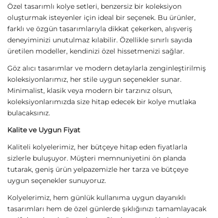
Sirius Moda
Sirius Moda
VIP Balık – Balina Kolye
VIP Ezme Pul Kolye
379,00
TL
449,00
TL
Sirius Moda
Sirius Moda
45 cm İnce Çelik Arpa Kolye
Çelik Küp Nazar Kolye
749,00
TL
329,00
TL