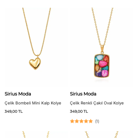
Sirius Moda
Sirius Moda
Çelik Bombeli Mini Kalp Kolye
Çelik Renkli Çakıl Oval Kolye
349,00
TL
349,00
TL
(
1
)
5 üzerinden
5.00
oy aldı