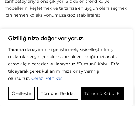
Sirius Moda
Sirius Moda
Gizliliğinize değer veriyoruz.
Çelik Suyolu Kolye
Çelik Ataç Kalp Kolye
Tarama deneyiminizi geliştirmek, kişiselleştirilmiş
349,00
TL
329,00
TL
reklamlar veya içerikler sunmak ve trafiğimizi analiz
etmek için çerezler kullanıyoruz. "Tümünü Kabul Et"e
tıklayarak çerez kullanımımıza onay vermiş
olursunuz.
Çerez Politikası
Özelleştir
Tümünü Reddet
Tümünü Kabul Et
Sirius Moda
Sirius Moda
Çelik Yusufçuk Kolye
Çelik Çubuk Yaprak Kolye
329,00
TL
329,00
TL