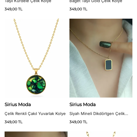
Taşlı Kurdele Çelik Kolye
Baget Taşlı Gold Çelik Kolye
349,00
TL
349,00
TL
Sirius Moda
Sirius Moda
Çelik Renkli Çakıl Yuvarlak Kolye
Siyah Mineli Dikdörtgen Çelik
Kolye
349,00
TL
349,00
TL