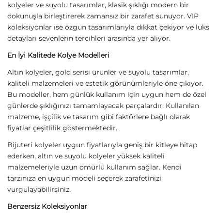
Çelik Silver Mineli Blue Kolye
Çelik İkili Nazarlı Yonca Kolye
349,00
TL
349,00
TL
Sirius Moda
Sirius Moda
Çelik Mineli Blue Kolye
Çelik Göz Kolye
349,00
TL
349,00
TL