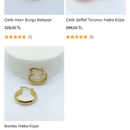
Çelik Hasır Burgu Kelepçe
Çelik Şeffaf Turuncu Halka Küpe
329,00
TL
299,00
TL
(
1
)
(
1
)
5 üzerinden
5 üzerinden
5.00
oy aldı
5.00
oy aldı
Bombe Halka Küpe