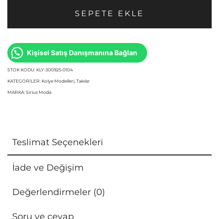
SEPETE EKLE
Kişisel Satış Danışmanına Bağlan
STOK KODU:
KLY-300925-0104
KATEGORILER:
Kolye Modelleri
,
Takılar
MARKA:
Sirius Moda
Teslimat Seçenekleri
İade ve Değişim
Değerlendirmeler (0)
Soru ve cevap