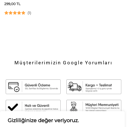
299,00
TL
(
1
)
5 üzerinden
5.00
oy aldı
Müşterilerimizin Google Yorumları
Gizliliğinize değer veriyoruz.
Sirius Moda