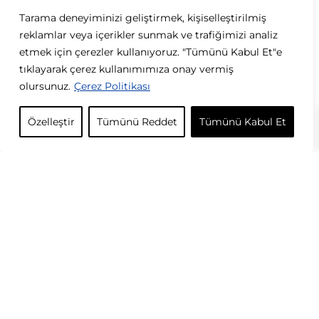
Tarama deneyiminizi geliştirmek, kişiselleştirilmiş
reklamlar veya içerikler sunmak ve trafiğimizi analiz
etmek için çerezler kullanıyoruz. "Tümünü Kabul Et"e
tıklayarak çerez kullanımımıza onay vermiş
olursunuz.
Çerez Politikası
Çelik Silver Mineli Blue Kolye
Çelik İkili Nazarlı Yonca Kolye
349,00
TL
349,00
TL
Özelleştir
Tümünü Reddet
Tümünü Kabul Et
Çelik Mineli Blue Kolye
Çelik Göz Kolye
349,00
TL
349,00
TL