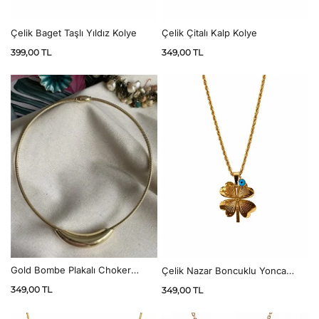
Çelik Baget Taşlı Yıldız Kolye
Çelik Çitalı Kalp Kolye
399,00
TL
349,00
TL
Gold Bombe Plakalı Choker
Çelik Nazar Boncuklu Yonca
Kolye
Kolye
349,00
TL
349,00
TL