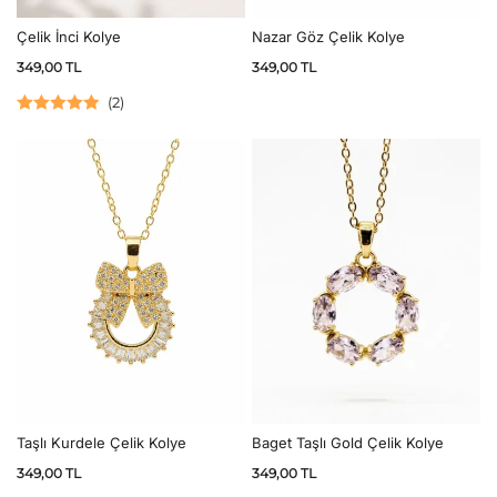
Çelik İnci Kolye
Nazar Göz Çelik Kolye
349,00
TL
349,00
TL
(
2
)
5 üzerinden
5.00
oy aldı
Taşlı Kurdele Çelik Kolye
Baget Taşlı Gold Çelik Kolye
349,00
TL
349,00
TL