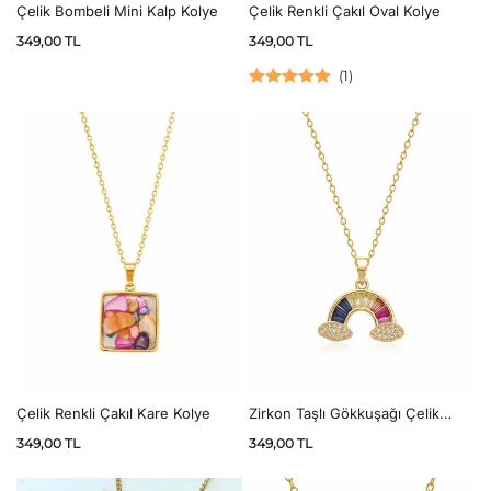
Çelik Bombeli Mini Kalp Kolye
Çelik Renkli Çakıl Oval Kolye
349,00
TL
349,00
TL
(
1
)
5 üzerinden
5.00
oy aldı
Çelik Renkli Çakıl Kare Kolye
Zirkon Taşlı Gökkuşağı Çelik
Kolye
349,00
TL
349,00
TL