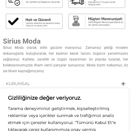
Sirius Moda
Sirius Moda olarak, stilin gücüne inanıyoruz. Zamansız şıklığı modern
dokunuşlarla buluşturarak, her kadının kendi tarzını özgürce yansıtmasını
sağlıyoruz. Kaliteyi, zarafeti ve özgün tasarımları ön planda tutarak; her
koleksiyonumuzda ilham verici parçalar sunuyoruz. Moda bizim tutkumuz, siz
ise ilham kaynağımızsınız.
KURUMSAL
KATEGORİLER
Gizliliğinize değer veriyoruz.
Tarama deneyiminizi geliştirmek, kişiselleştirilmiş
ÖZEL GÜNLER
reklamlar veya içerikler sunmak ve trafiğimizi analiz
etmek için çerezler kullanıyoruz. "Tümünü Kabul Et"e
İLETİŞİM
tıklayarak çerez kullanımımıza onay vermiş