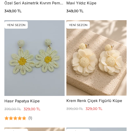
Özel Seri Asimetrik Kıvrım Pembe
Mavi Yıldız Küpe
Hawai Küpe
349,00
TL
349,00
TL
YENİ SEZON
YENİ SEZON
Krem Renk Çiçek Figürlü Küpe
Hasır Papatya Küpe
399,00
TL
329,00
TL
399,00
TL
329,00
TL
(
1
)
5 üzerinden
5.00
oy aldı