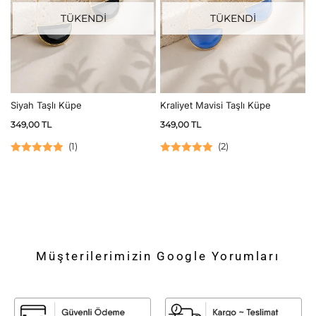
TÜKENDİ
TÜKENDİ
Siyah Taşlı Küpe
Kraliyet Mavisi Taşlı Küpe
349,00
TL
349,00
TL
(
1
)
(
2
)
5 üzerinden
5 üzerinden
5.00
oy aldı
5.00
oy aldı
Müşterilerimizin Google Yorumları