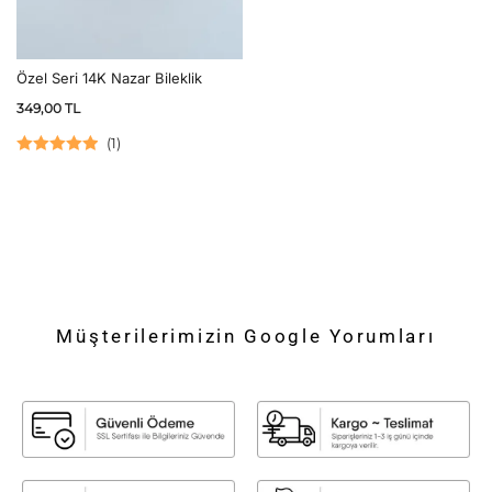
Özel Seri 14K Nazar Bileklik
349,00
TL
(
1
)
5 üzerinden
5.00
oy aldı
Müşterilerimizin Google Yorumları