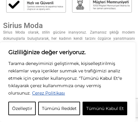
Sirius Moda
Sirius Moda olarak, stilin gücüne inanıyoruz. Zamansız şıklığı modern
dokunuşlarla buluşturarak, her kadının kendi tarzını özgürce yansıtmasını
sağlıyoruz. Kaliteyi, zarafeti ve özgün tasarımları ön planda tutarak; her
koleksiyonumuzda ilham verici parçalar sunuyoruz. Moda bizim tutkumuz, siz
Gizliliğinize değer veriyoruz.
ise ilham kaynağımızsınız.
Tarama deneyiminizi geliştirmek, kişiselleştirilmiş
KURUMSAL
reklamlar veya içerikler sunmak ve trafiğimizi analiz
etmek için çerezler kullanıyoruz. "Tümünü Kabul Et"e
KATEGORİLER
tıklayarak çerez kullanımımıza onay vermiş
olursunuz.
Çerez Politikası
ÖZEL GÜNLER
Özelleştir
Tümünü Reddet
Tümünü Kabul Et
İLETİŞİM