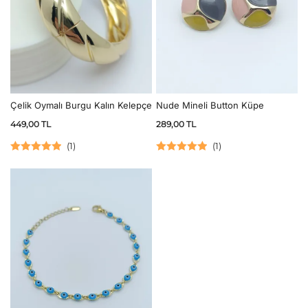
Nude Mineli Button Küpe
Çelik Oymalı Burgu Kalın Kelepçe
289,00
TL
449,00
TL
(
1
)
(
1
)
5 üzerinden
5 üzerinden
5.00
oy aldı
5.00
oy aldı