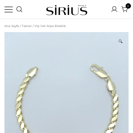
0
Ortamın En Parlak Yıldızı Siz Olun
Sirius Moda | Yeni Sezon
Ana Sayfa
/
Takılar
/ Vip 14K Arpa Bileklik
Uygun Fiyatlı Online Alışveriş
Sitesi
🔍