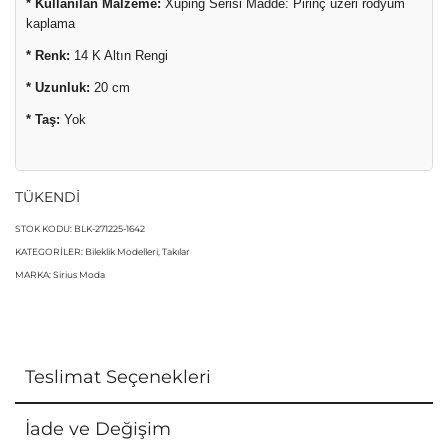
* Kullanılan Malzeme:
Xuping Serisi Madde: Pirinç üzeri rodyum
kaplama
* Renk:
14 K Altın Rengi
* Uzunluk:
20 cm
* Taş:
Yok
TÜKENDİ
STOK KODU:
BLK-271225-1642
KATEGORILER:
Bileklik Modelleri
,
Takılar
MARKA:
Sirius Moda
Teslimat Seçenekleri
İade ve Değişim