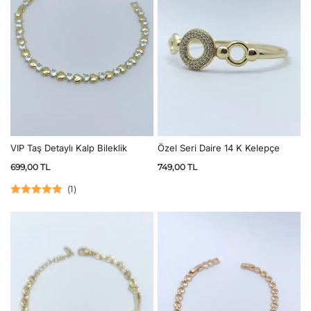
VIP Taş Detaylı Kalp Bileklik
Özel Seri Daire 14 K Kelepçe
699,00
TL
749,00
TL
(
1
)
5 üzerinden
5.00
oy aldı