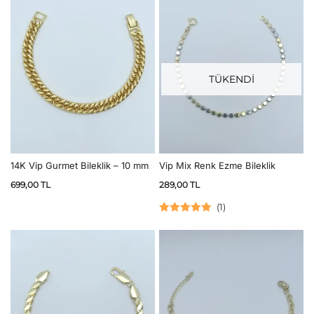
TÜKENDİ
14K Vip Gurmet Bileklik – 10 mm
Vip Mix Renk Ezme Bileklik
699,00
TL
289,00
TL
(
1
)
5 üzerinden
5.00
oy aldı