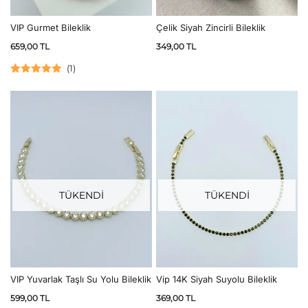
VIP Gurmet Bileklik
Çelik Siyah Zincirli Bileklik
659,00
TL
349,00
TL
(
1
)
5 üzerinden
5.00
oy aldı
TÜKENDİ
TÜKENDİ
VIP Yuvarlak Taşlı Su Yolu Bileklik
Vip 14K Siyah Suyolu Bileklik
599,00
TL
369,00
TL