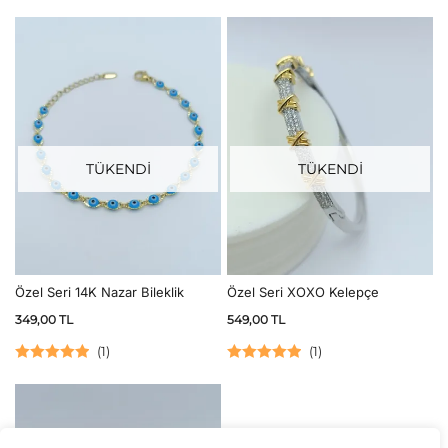
TÜKENDİ
TÜKENDİ
Özel Seri 14K Nazar Bileklik
Özel Seri XOXO Kelepçe
349,00
TL
549,00
TL
(
1
)
(
1
)
5 üzerinden
5 üzerinden
5.00
oy aldı
5.00
oy aldı