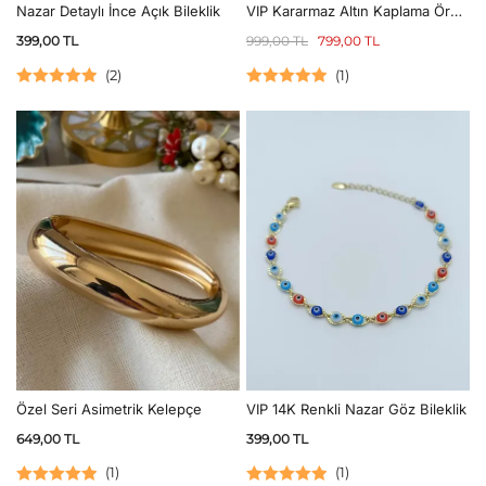
Nazar Detaylı İnce Açık Bileklik
VIP Kararmaz Altın Kaplama Örgü
Bileklik
399,00
TL
999,00
TL
799,00
TL
(
2
)
(
1
)
5 üzerinden
5 üzerinden
5.00
oy aldı
5.00
oy aldı
VIP 14K Renkli Nazar Göz Bileklik
Özel Seri Asimetrik Kelepçe
399,00
TL
649,00
TL
(
1
)
(
1
)