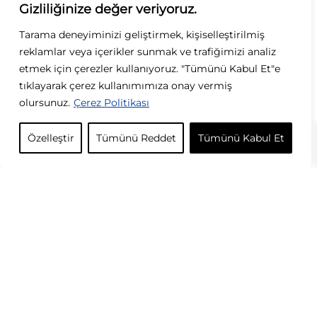
Gizliliğinize değer veriyoruz.
Tarama deneyiminizi geliştirmek, kişiselleştirilmiş
reklamlar veya içerikler sunmak ve trafiğimizi analiz
TÜKENDİ
etmek için çerezler kullanıyoruz. "Tümünü Kabul Et"e
tıklayarak çerez kullanımımıza onay vermiş
olursunuz.
Çerez Politikası
Özelleştir
Tümünü Reddet
Tümünü Kabul Et
Özel Seri Yonca Model Bileklik
799,00
TL
Müşterilerimizin Google Yorumları