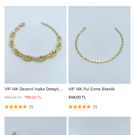
5 üzerinden
5 üzerinden
5.00
oy aldı
5.00
oy aldı
VIP 14K Pul Ezme Bileklik
VIP 14K Desenli Halka Detaylı
Geçme Bileklik
349,00
TL
999,00
TL
799,00
TL
(
1
)
(
1
)
5 üzerinden
5 üzerinden
5.00
oy aldı
5.00
oy aldı