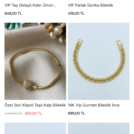
VIP Taş Detaylı Kalın Zincir
VIP Parlak Dorika Bileklik
Bileklik
649,00
TL
419,00
TL
14K Vip Gurmet Bileklik İnce
Özel Seri Klipsli Taşlı Kalp Bileklik
699,00
TL
449,00
TL
359,00
TL