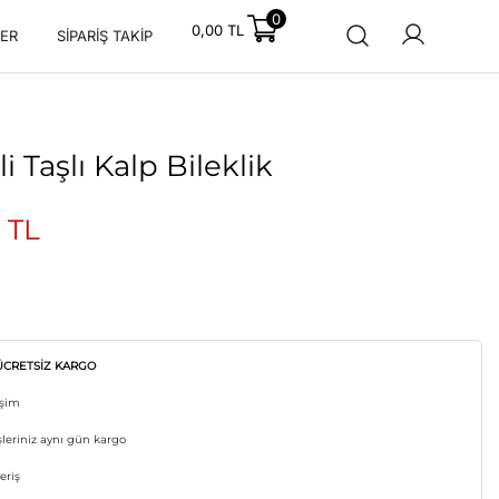
0
0,00
TL
ER
SIPARIŞ TAKIP
li Taşlı Kalp Bileklik
0
TL
ÜCRETSİZ KARGO
işim
şleriniz aynı gün kargo
eriş