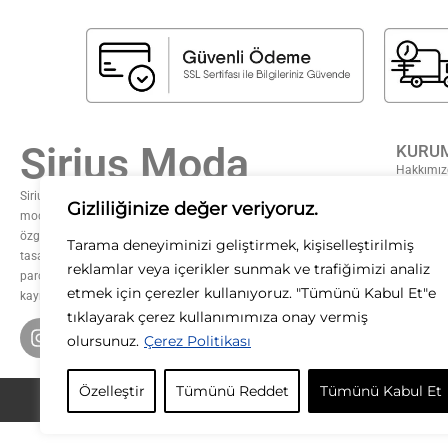
Sirius Moda
KURU
Hakkımız
Sıkça Sor
Sirius Moda olarak, stilin gücüne inanıyoruz. Zamansız şıklığı
Gizliliğinize değer veriyoruz.
modern dokunuşlarla buluşturarak, her kadının kendi tarzını
Gizlilik S
özgürce yansıtmasını sağlıyoruz. Kaliteyi, zarafeti ve özgün
Mesafeli 
Tarama deneyiminizi geliştirmek, kişiselleştirilmiş
tasarımları ön planda tutarak; her koleksiyonumuzda ilham verici
Teslimat 
reklamlar veya içerikler sunmak ve trafiğimizi analiz
parçalar sunuyoruz. Moda bizim tutkumuz, siz ise ilham
İade ve D
etmek için çerezler kullanıyoruz. "Tümünü Kabul Et"e
kaynağımızsınız.
KVKK
tıklayarak çerez kullanımımıza onay vermiş
olursunuz.
Çerez Politikası
Özelleştir
Tümünü Reddet
Tümünü Kabul Et