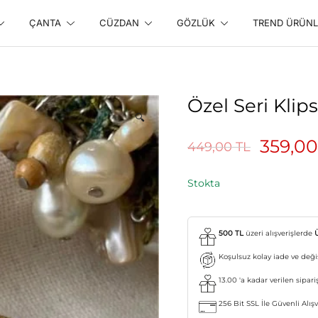
ÇANTA
CÜZDAN
GÖZLÜK
TREND ÜRÜNL
line Alışveriş Sitesi
Özel Seri Klips
🔍
359,0
449,00
TL
Stokta
500 TL
üzeri alışverişlerde
Koşulsuz kolay iade ve değ
13.00 'a kadar verilen sipari
256 Bit SSL İle Güvenli Alışv