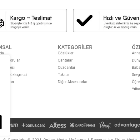
MSAL
KATEGORİLER
ÖZ
da
Gözlükler
Anne
ulan Sorular
Çantalar
Düny
özleşmesi
Cüzdanlar
Baba
Satış Sözleşmesi
Takılar
Sevg
Koşulları
Diğer Aksesuarlar
Öğre
eğişim
Yılba
© Copyright © 2025 Online Moda Mağazası | Powered by Sirius Moda