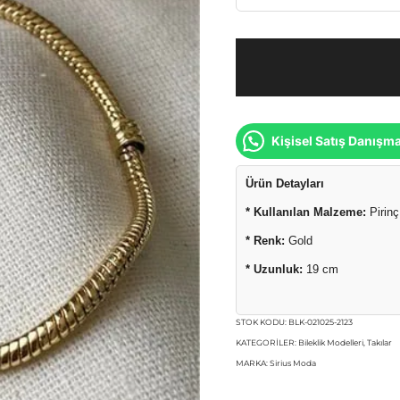
Kişisel Satış Danışm
Ürün Detayları
* Kullanılan Malzeme:
Pirinç
* Renk:
Gold
* Uzunluk:
19 cm
STOK KODU:
BLK-021025-2123
KATEGORILER:
Bileklik Modelleri
,
Takılar
MARKA:
Sirius Moda