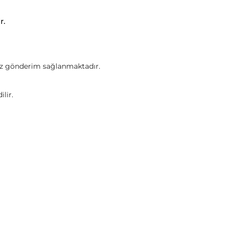
ir.
tsiz gönderim sağlanmaktadır.
lir.