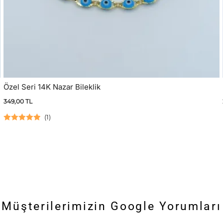
Özel Seri 14K Nazar Bileklik
349,00
TL
(
1
)
5 üzerinden
5.00
oy aldı
Müşterilerimizin Google Yorumları