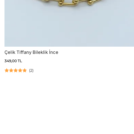
Çelik Tiffany Bileklik İnce
349,00
TL
(
2
)
5 üzerinden
5.00
oy aldı