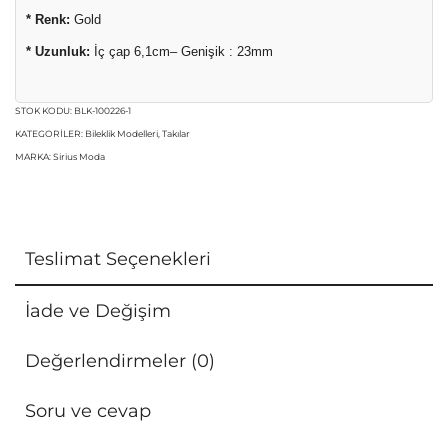
* Renk:
Gold
* Uzunluk:
İç çap 6,1cm– Genişik : 23mm
STOK KODU:
BLK-100226-1
KATEGORILER:
Bileklik Modelleri
,
Takılar
MARKA:
Sirius Moda
Teslimat Seçenekleri
İade ve Değişim
Değerlendirmeler (0)
Soru ve cevap