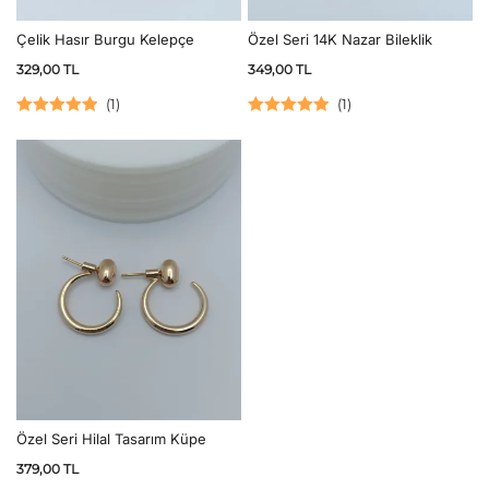
Çelik Hasır Burgu Kelepçe
Özel Seri 14K Nazar Bileklik
329,00
TL
349,00
TL
(
1
)
(
1
)
5 üzerinden
5 üzerinden
5.00
oy aldı
5.00
oy aldı
Özel Seri Hilal Tasarım Küpe
379,00
TL