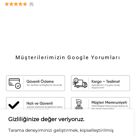
(
1
)
5 üzerinden
5.00
oy aldı
Müşterilerimizin Google Yorumları
Gizliliğinize değer veriyoruz.
Sirius Moda
Tarama deneyiminizi geliştirmek, kişiselleştirilmiş
Sirius Moda olarak, stilin gücüne inanıyoruz. Zamansız şıklığı modern