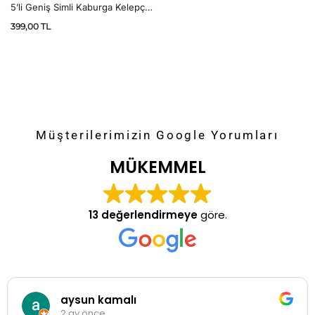
5’li Geniş Simli Kaburga Kelepçe
Bileklik
399,00
TL
Müşterilerimizin Google Yorumları
MÜKEMMEL
13 değerlendirmeye
göre.
aysun kamalı
2 ay önce