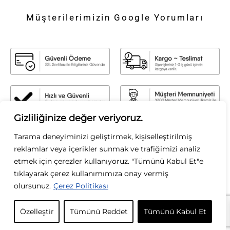
Müşterilerimizin Google Yorumları
Gizliliğinize değer veriyoruz.
Sirius Moda
Tarama deneyiminizi geliştirmek, kişiselleştirilmiş
Sirius Moda olarak, stilin gücüne inanıyoruz. Zamansız şıklığı modern
reklamlar veya içerikler sunmak ve trafiğimizi analiz
dokunuşlarla buluşturarak, her kadının kendi tarzını özgürce yansıtmasını
etmek için çerezler kullanıyoruz. "Tümünü Kabul Et"e
sağlıyoruz. Kaliteyi, zarafeti ve özgün tasarımları ön planda tutarak; her
tıklayarak çerez kullanımımıza onay vermiş
koleksiyonumuzda ilham verici parçalar sunuyoruz. Moda bizim tutkumuz, siz
olursunuz.
Çerez Politikası
ise ilham kaynağımızsınız.
KURUMSAL
Özelleştir
Tümünü Reddet
Tümünü Kabul Et