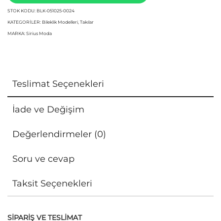
STOK KODU:
BLK-051025-0024
KATEGORILER:
Bileklik Modelleri
,
Takılar
MARKA:
Sirius Moda
Teslimat Seçenekleri
İade ve Değişim
Değerlendirmeler (0)
Soru ve cevap
Taksit Seçenekleri
SİPARİŞ VE TESLİMAT