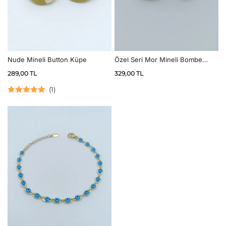
Nude Mineli Button Küpe
Özel Seri Mor Mineli Bombe
Halka Küpe
289,00
TL
329,00
TL
(
1
)
5 üzerinden
5.00
oy aldı