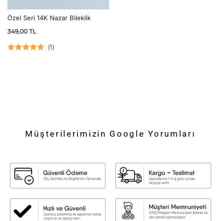
Özel Seri 14K Nazar Bileklik
349,00
TL
(
1
)
5 üzerinden
5.00
oy aldı
Müşterilerimizin Google Yorumları