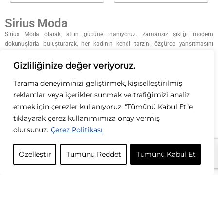
Sirius Moda
Sirius Moda olarak, stilin gücüne inanıyoruz. Zamansız şıklığı modern
dokunuşlarla buluşturarak, her kadının kendi tarzını özgürce yansıtmasını
sağlıyoruz. Kaliteyi, zarafeti ve özgün tasarımları ön planda tutarak; her
koleksiyonumuzda ilham verici parçalar sunuyoruz. Moda bizim tutkumuz, siz
Gizliliğinize değer veriyoruz.
ise ilham kaynağımızsınız.
Tarama deneyiminizi geliştirmek, kişiselleştirilmiş
KURUMSAL
reklamlar veya içerikler sunmak ve trafiğimizi analiz
etmek için çerezler kullanıyoruz. "Tümünü Kabul Et"e
KATEGORİLER
tıklayarak çerez kullanımımıza onay vermiş
olursunuz.
Çerez Politikası
ÖZEL GÜNLER
Özelleştir
Tümünü Reddet
Tümünü Kabul Et
İLETİŞİM
© Copyright © 2025 Online Moda Mağazası | Powered by Sirius
Moda