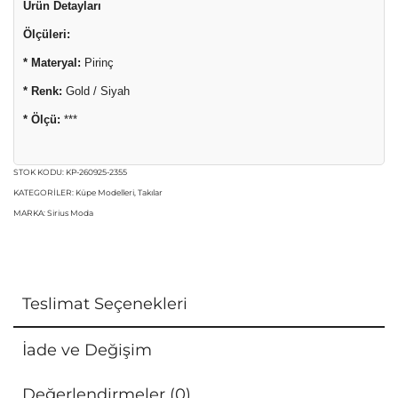
Ürün Detayları
Ölçüleri:
* Materyal:
Pirinç
* Renk:
Gold / Siyah
* Ölçü:
***
STOK KODU:
KP-260925-2355
KATEGORILER:
Küpe Modelleri
,
Takılar
MARKA:
Sirius Moda
Teslimat Seçenekleri
İade ve Değişim
Değerlendirmeler (0)