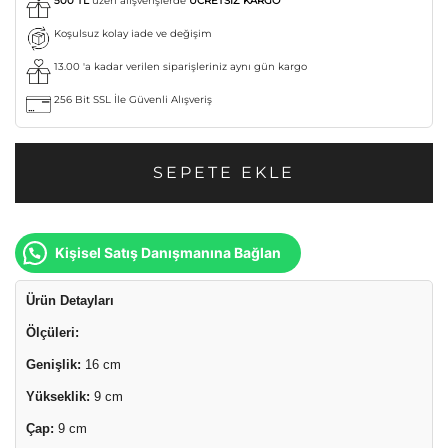
500 TL
üzeri alışverişlerde
ÜCRETSİZ KARGO
Koşulsuz kolay iade ve değişim
13.00 'a kadar verilen siparişleriniz aynı gün kargo
256 Bit SSL İle Güvenli Alışveriş
SEPETE EKLE
Kişisel Satış Danışmanına Bağlan
Ürün Detayları
Ölçüleri:
Genişlik:
16 cm
Yükseklik:
9 cm
Çap:
9 cm