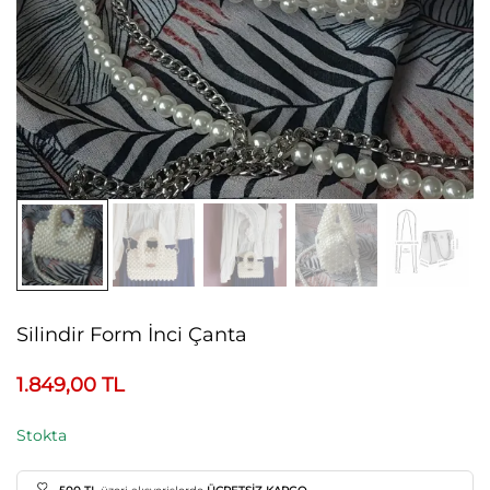
Silindir Form İnci Çanta
1.849,00
TL
Stokta