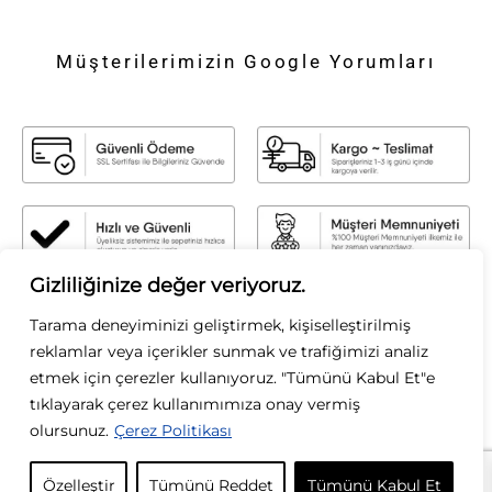
Müşterilerimizin Google Yorumları
Gizliliğinize değer veriyoruz.
Sirius Moda
Tarama deneyiminizi geliştirmek, kişiselleştirilmiş
Sirius Moda olarak, stilin gücüne inanıyoruz. Zamansız şıklığı modern
reklamlar veya içerikler sunmak ve trafiğimizi analiz
dokunuşlarla buluşturarak, her kadının kendi tarzını özgürce yansıtmasını
etmek için çerezler kullanıyoruz. "Tümünü Kabul Et"e
sağlıyoruz. Kaliteyi, zarafeti ve özgün tasarımları ön planda tutarak; her
koleksiyonumuzda ilham verici parçalar sunuyoruz. Moda bizim tutkumuz, siz
tıklayarak çerez kullanımımıza onay vermiş
ise ilham kaynağımızsınız.
olursunuz.
Çerez Politikası
KURUMSAL
Özelleştir
Tümünü Reddet
Tümünü Kabul Et