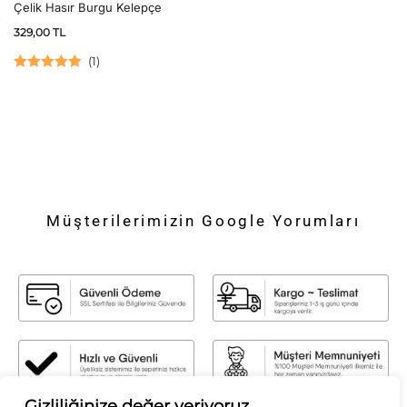
Çelik Hasır Burgu Kelepçe
329,00
TL
(
1
)
5 üzerinden
5.00
oy aldı
Müşterilerimizin Google Yorumları
Gizliliğinize değer veriyoruz.