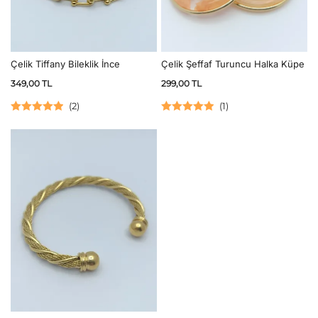
Çelik Tiffany Bileklik İnce
Çelik Şeffaf Turuncu Halka Küpe
349,00
TL
299,00
TL
(
2
)
(
1
)
5 üzerinden
5 üzerinden
5.00
oy aldı
5.00
oy aldı