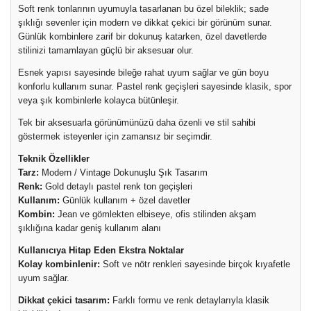
Soft renk tonlarının uyumuyla tasarlanan bu özel bileklik; sade
şıklığı sevenler için modern ve dikkat çekici bir görünüm sunar.
Günlük kombinlere zarif bir dokunuş katarken, özel davetlerde
stilinizi tamamlayan güçlü bir aksesuar olur.
Esnek yapısı sayesinde bileğe rahat uyum sağlar ve gün boyu
konforlu kullanım sunar. Pastel renk geçişleri sayesinde klasik, spor
veya şık kombinlerle kolayca bütünleşir.
Tek bir aksesuarla görünümünüzü daha özenli ve stil sahibi
göstermek isteyenler için zamansız bir seçimdir.
Teknik Özellikler
Tarz:
Modern / Vintage Dokunuşlu Şık Tasarım
Renk:
Gold detaylı pastel renk ton geçişleri
Kullanım:
Günlük kullanım + özel davetler
Kombin:
Jean ve gömlekten elbiseye, ofis stilinden akşam
şıklığına kadar geniş kullanım alanı
Kullanıcıya Hitap Eden Ekstra Noktalar
Kolay kombinlenir:
Soft ve nötr renkleri sayesinde birçok kıyafetle
uyum sağlar.
Dikkat çekici tasarım:
Farklı formu ve renk detaylarıyla klasik