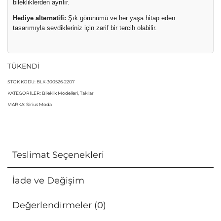
bilekliklerden ayrılır.
Hediye alternatifi:
Şık görünümü ve her yaşa hitap eden
tasarımıyla sevdikleriniz için zarif bir tercih olabilir.
TÜKENDİ
STOK KODU:
BLK-300526-2207
KATEGORILER:
Bileklik Modelleri
,
Takılar
MARKA:
Sirius Moda
Teslimat Seçenekleri
İade ve Değişim
Değerlendirmeler (0)