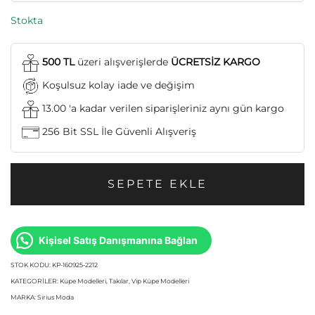
Stokta
500 TL
üzeri alışverişlerde
ÜCRETSİZ KARGO
Koşulsuz kolay iade ve değişim
13.00 'a kadar verilen siparişleriniz aynı gün kargo
256 Bit SSL İle Güvenli Alışveriş
SEPETE EKLE
Kişisel Satış Danışmanına Bağlan
STOK KODU:
KP-160925-2212
KATEGORILER:
Küpe Modelleri
,
Takılar
,
Vip Küpe Modelleri
MARKA:
Sirius Moda