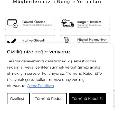
Müşterilerimizin Google Yorumları
Gizliliğinize değer veriyoruz.
Sirius Moda
Tarama deneyiminizi geliştirmek, kişiselleştirilmiş
Sirius Moda olarak, stilin gücüne inanıyoruz. Zamansız şıklığı modern
reklamlar veya içerikler sunmak ve trafiğimizi analiz
dokunuşlarla buluşturarak, her kadının kendi tarzını özgürce yansıtmasını
etmek için çerezler kullanıyoruz. "Tümünü Kabul Et"e
sağlıyoruz. Kaliteyi, zarafeti ve özgün tasarımları ön planda tutarak; her
tıklayarak çerez kullanımımıza onay vermiş
koleksiyonumuzda ilham verici parçalar sunuyoruz. Moda bizim tutkumuz, siz
olursunuz.
Çerez Politikası
ise ilham kaynağımızsınız.
KURUMSAL
Özelleştir
Tümünü Reddet
Tümünü Kabul Et
KATEGORİLER