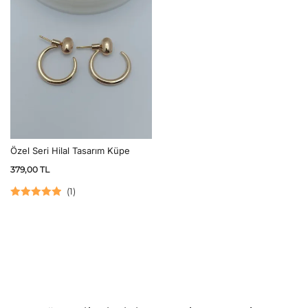
Özel Seri Hilal Tasarım Küpe
379,00
TL
(
1
)
5 üzerinden
5.00
oy aldı