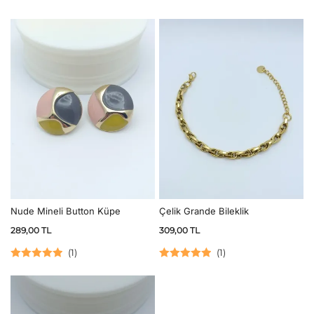
Nude Mineli Button Küpe
Çelik Grande Bileklik
289,00
TL
309,00
TL
(
1
)
(
1
)
5 üzerinden
5 üzerinden
5.00
oy aldı
5.00
oy aldı