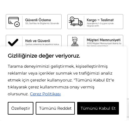
Gizliliğinize değer veriyoruz.
Sirius Moda
Tarama deneyiminizi geliştirmek, kişiselleştirilmiş
Sirius Moda olarak, stilin gücüne inanıyoruz. Zamansız şıklığı modern
reklamlar veya içerikler sunmak ve trafiğimizi analiz
dokunuşlarla buluşturarak, her kadının kendi tarzını özgürce yansıtmasını
etmek için çerezler kullanıyoruz. "Tümünü Kabul Et"e
sağlıyoruz. Kaliteyi, zarafeti ve özgün tasarımları ön planda tutarak; her
koleksiyonumuzda ilham verici parçalar sunuyoruz. Moda bizim tutkumuz, siz
tıklayarak çerez kullanımımıza onay vermiş
ise ilham kaynağımızsınız.
olursunuz.
Çerez Politikası
KURUMSAL
Özelleştir
Tümünü Reddet
Tümünü Kabul Et
KATEGORİLER