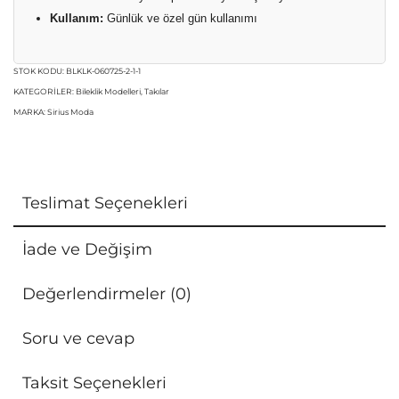
Kullanım:
Günlük ve özel gün kullanımı
STOK KODU:
BLKLK-060725-2-1-1
KATEGORILER:
Bileklik Modelleri
,
Takılar
MARKA:
Sirius Moda
Teslimat Seçenekleri
İade ve Değişim
Değerlendirmeler (0)
Soru ve cevap
Taksit Seçenekleri