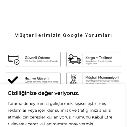
Müşterilerimizin Google Yorumları
Gizliliğinize değer veriyoruz.
Sirius Moda
Tarama deneyiminizi geliştirmek, kişiselleştirilmiş
Sirius Moda olarak, stilin gücüne inanıyoruz. Zamansız şıklığı modern
reklamlar veya içerikler sunmak ve trafiğimizi analiz
dokunuşlarla buluşturarak, her kadının kendi tarzını özgürce yansıtmasını
etmek için çerezler kullanıyoruz. "Tümünü Kabul Et"e
sağlıyoruz. Kaliteyi, zarafeti ve özgün tasarımları ön planda tutarak; her
koleksiyonumuzda ilham verici parçalar sunuyoruz. Moda bizim tutkumuz, siz
tıklayarak çerez kullanımımıza onay vermiş