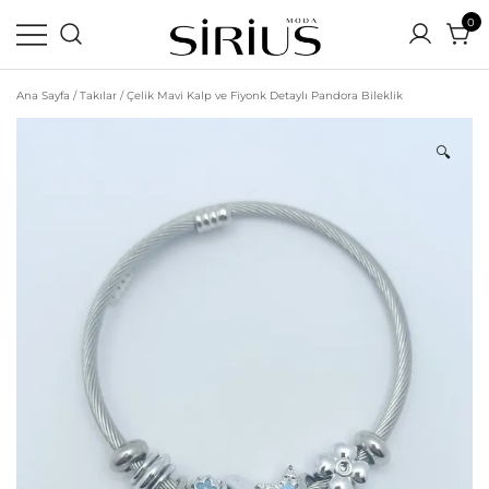
0
Ortamın En Parlak Yıldızı Siz Olun
Sirius Moda | Yeni Sezon
Ana Sayfa
/
Takılar
/ Çelik Mavi Kalp ve Fiyonk Detaylı Pandora Bileklik
Uygun Fiyatlı Online Alışveriş
Sitesi
🔍