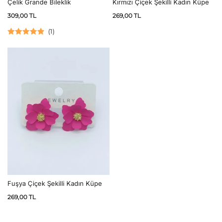
Çelik Grande Bileklik
Kırmızı Çiçek Şekilli Kadın Küpe
309,00
TL
269,00
TL
(
1
)
5 üzerinden
5.00
oy aldı
Fuşya Çiçek Şekilli Kadın Küpe
269,00
TL