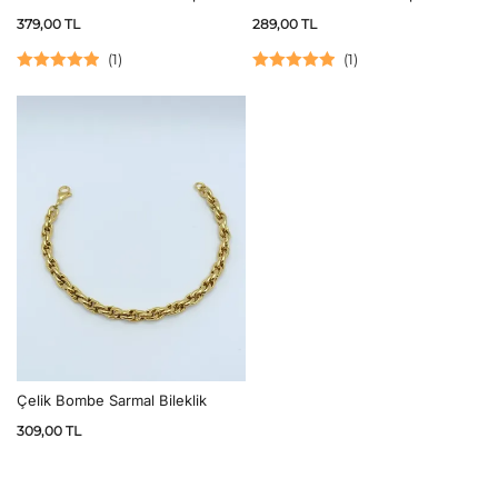
379,00
TL
289,00
TL
(
1
)
(
1
)
5 üzerinden
5 üzerinden
5.00
oy aldı
5.00
oy aldı
Çelik Bombe Sarmal Bileklik
309,00
TL