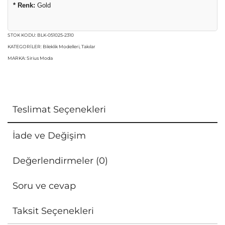
* Renk:
Gold
STOK KODU:
BLK-051025-2310
KATEGORILER:
Bileklik Modelleri
,
Takılar
MARKA:
Sirius Moda
Teslimat Seçenekleri
İade ve Değişim
Değerlendirmeler (0)
Soru ve cevap
Taksit Seçenekleri