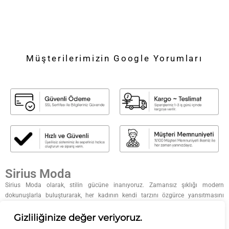
Müşterilerimizin Google Yorumları
Sirius Moda
Sirius Moda olarak, stilin gücüne inanıyoruz. Zamansız şıklığı modern
dokunuşlarla buluşturarak, her kadının kendi tarzını özgürce yansıtmasını
sağlıyoruz. Kaliteyi, zarafeti ve özgün tasarımları ön planda tutarak; her
koleksiyonumuzda ilham verici parçalar sunuyoruz. Moda bizim tutkumuz, siz
Gizliliğinize değer veriyoruz.
ise ilham kaynağımızsınız.