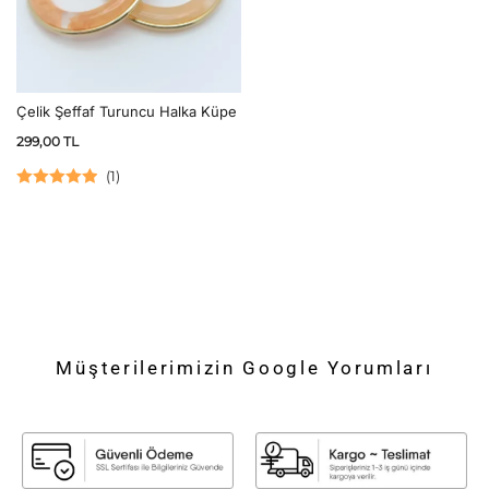
Çelik Şeffaf Turuncu Halka Küpe
299,00
TL
(
1
)
5 üzerinden
5.00
oy aldı
Müşterilerimizin Google Yorumları