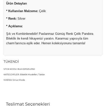
Ürün Detayları
5.00
puan
aldı
* Kullanılan Malzeme:
Çelik
* Renk:
Silver
* Açıklama:
Şık ve Kombinlenebilir! Paslanmaz Gümüş Renk Çelik Pandora
Bileklik ile kendi hikayenizi yaratın. Kararmaz yapısıyla tüm
charm’larınıza eşlik eder. Hemen koleksiyonunu tamamla!
TÜKENDİ
STOK KODU:
BLK-021025-2150
KATEGORILER:
Bileklik Modelleri
,
Takılar
MARKA:
Sirius Moda
Teslimat Seçenekleri