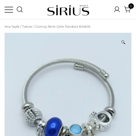
0
Ortamın En Parlak Yıldızı Siz Olun
Sirius Moda | Yeni Sezon
Ana Sayfa
/
Takılar
/ Gümüş Renk Çelik Pandora Bileklik
Uygun Fiyatlı Online Alışveriş
Sitesi
🔍