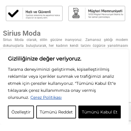
Sirius Moda
Sirius Moda olarak, stilin gücüne inanıyoruz. Zamansız şıklığı modern
dokunuşlarla buluşturarak, her kadının kendi tarzını özgürce yansıtmasını
sağlıyoruz. Kaliteyi, zarafeti ve özgün tasarımları ön planda tutarak; her
koleksiyonumuzda ilham verici parçalar sunuyoruz. Moda bizim tutkumuz, siz
Gizliliğinize değer veriyoruz.
ise ilham kaynağımızsınız.
Tarama deneyiminizi geliştirmek, kişiselleştirilmiş
KURUMSAL
reklamlar veya içerikler sunmak ve trafiğimizi analiz
etmek için çerezler kullanıyoruz. "Tümünü Kabul Et"e
KATEGORİLER
tıklayarak çerez kullanımımıza onay vermiş
olursunuz.
Çerez Politikası
ÖZEL GÜNLER
Özelleştir
Tümünü Reddet
Tümünü Kabul Et
İLETİŞİM