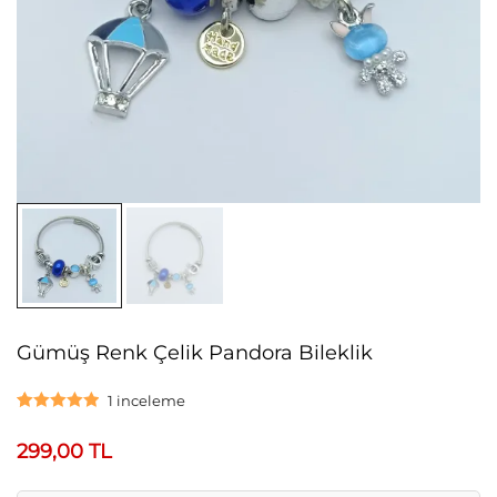
Gümüş Renk Çelik Pandora Bileklik
1
inceleme
1
müşteri
puanına
299,00
TL
dayanarak 5
üzerinden