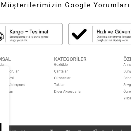
Müşterilerimizin Google Yorumları
MSAL
KATEGORİLER
ÖZ
da
Gözlükler
Anne
ulan Sorular
Çantalar
Düny
özleşmesi
Cüzdanlar
Baba
Satış Sözleşmesi
Takılar
Sevg
Koşulları
Diğer Aksesuarlar
Öğre
eğişim
Yılba