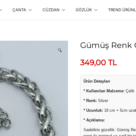
ÇANTA
CÜZDAN
GÖZLÜK
TREND ÜRÜNL
line Alışveriş Sitesi
Gümüş Renk Ç
🔍
349,00
TL
Ürün Detayları
* Kullanılan Malzeme:
Çelik
* Renk:
Silver
* Uzunluk:
18 cm + 5cm uzatm
* Açıklama:
Sadelikte güzellik: Gümüş Ren
rengi ile minimal ve zarif bir 