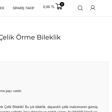
0
0,00
TL
ER
SIPARIŞ TAKIP
elik Örme Bileklik
a payı vardır.
k Çelik Bileklik! Bu şık bileklik, dayanıklı çelik malzemenin gümüş
tasarıma sahiptir. İnce detaylar ve parlak yüzey, bu bilekliği klasik ve