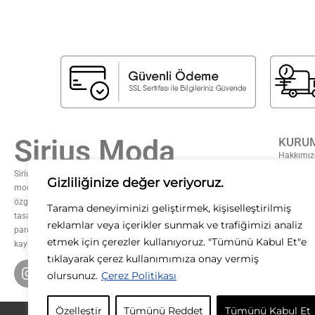
Sirius Moda
KURU
Hakkımız
Sıkça Sor
Sirius Moda olarak, stilin gücüne inanıyoruz. Zamansız şıklığı
Gizliliğinize değer veriyoruz.
modern dokunuşlarla buluşturarak, her kadının kendi tarzını
Gizlilik S
özgürce yansıtmasını sağlıyoruz. Kaliteyi, zarafeti ve özgün
Mesafeli 
Tarama deneyiminizi geliştirmek, kişiselleştirilmiş
tasarımları ön planda tutarak; her koleksiyonumuzda ilham verici
Teslimat 
reklamlar veya içerikler sunmak ve trafiğimizi analiz
parçalar sunuyoruz. Moda bizim tutkumuz, siz ise ilham
İade ve D
etmek için çerezler kullanıyoruz. "Tümünü Kabul Et"e
kaynağımızsınız.
KVKK
tıklayarak çerez kullanımımıza onay vermiş
olursunuz.
Çerez Politikası
Özelleştir
Tümünü Reddet
Tümünü Kabul Et