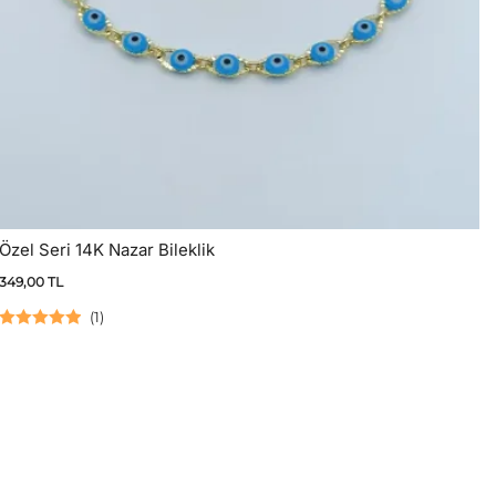
Özel Seri 14K Nazar Bileklik
349,00
TL
(
1
)
5 üzerinden
5.00
oy aldı