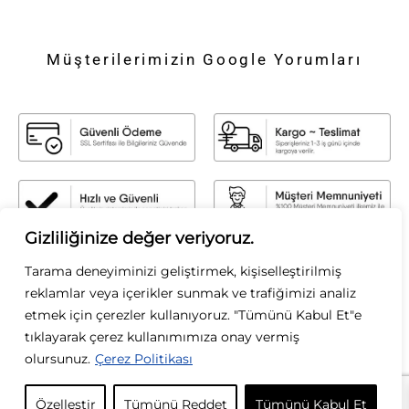
Müşterilerimizin Google Yorumları
Gizliliğinize değer veriyoruz.
Sirius Moda
Tarama deneyiminizi geliştirmek, kişiselleştirilmiş
Sirius Moda olarak, stilin gücüne inanıyoruz. Zamansız şıklığı modern
reklamlar veya içerikler sunmak ve trafiğimizi analiz
dokunuşlarla buluşturarak, her kadının kendi tarzını özgürce yansıtmasını
etmek için çerezler kullanıyoruz. "Tümünü Kabul Et"e
sağlıyoruz. Kaliteyi, zarafeti ve özgün tasarımları ön planda tutarak; her
tıklayarak çerez kullanımımıza onay vermiş
koleksiyonumuzda ilham verici parçalar sunuyoruz. Moda bizim tutkumuz, siz
olursunuz.
Çerez Politikası
ise ilham kaynağımızsınız.
KURUMSAL
Özelleştir
Tümünü Reddet
Tümünü Kabul Et