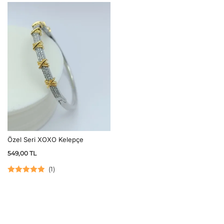
Özel Seri XOXO Kelepçe
549,00
TL
(
1
)
5 üzerinden
5.00
oy aldı