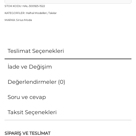
STOK KODU:
HAL-300925-1522
KATEGORILER:
Halhal Modelleri
,
Takılar
MARKA:
Sirius Moda
Teslimat Seçenekleri
İade ve Değişim
Değerlendirmeler (0)
Soru ve cevap
Taksit Seçenekleri
SİPARİŞ VE TESLİMAT