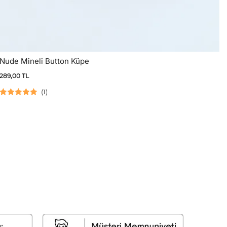
Nude Mineli Button Küpe
289,00
TL
(
1
)
5 üzerinden
5.00
oy aldı