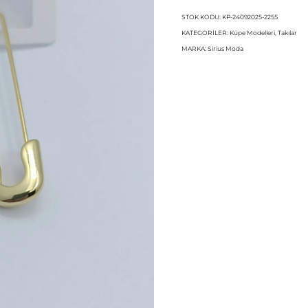
STOK KODU:
KP-24092025-2255
KATEGORILER:
Küpe Modelleri
,
Takılar
MARKA:
Sirius Moda