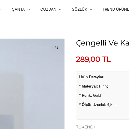
ÇANTA
CÜZDAN
GÖZLÜK
TREND ÜRÜNL
line Alışveriş Sitesi
Çengelli Ve K
🔍
289,00
TL
Ürün Detayları
* Materyal:
Pirinç
* Renk:
Gold
* Ölçü:
Uzunluk 4,5 cm
TÜKENDİ