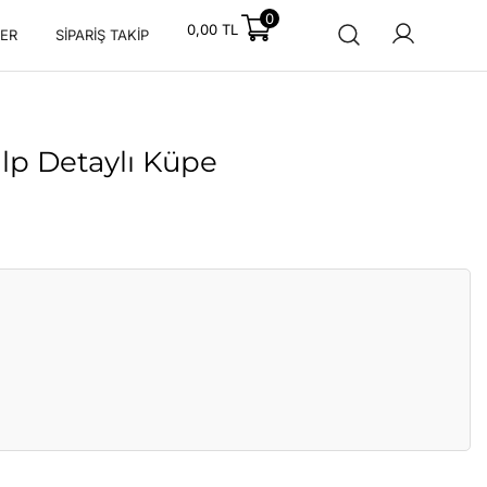
0
0,00
TL
ER
SIPARIŞ TAKIP
alp Detaylı Küpe