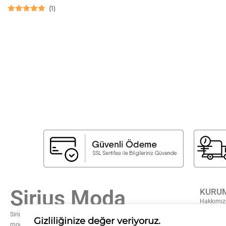
(
1
)
5 üzerinden
5.00
oy aldı
Sirius Moda
KURU
Hakkımız
Sıkça Sor
Sirius Moda olarak, stilin gücüne inanıyoruz. Zamansız şıklığı
Gizliliğinize değer veriyoruz.
modern dokunuşlarla buluşturarak, her kadının kendi tarzını
Gizlilik S