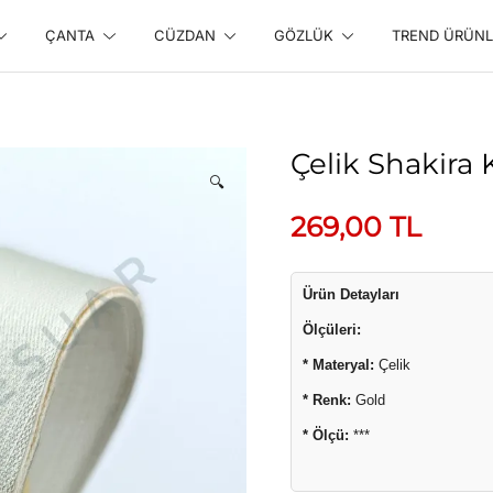
ÇANTA
CÜZDAN
GÖZLÜK
TREND ÜRÜNL
line Alışveriş Sitesi
Çelik Shakira
🔍
269,00
TL
Ürün Detayları
Ölçüleri:
* Materyal:
Çelik
* Renk:
Gold
* Ölçü:
***