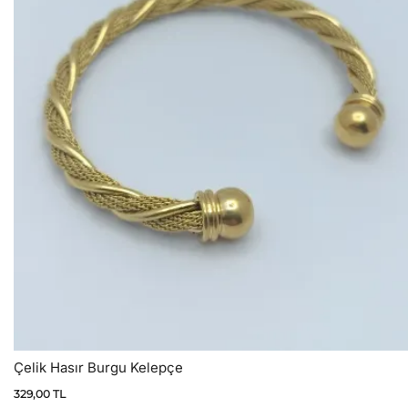
Çelik Hasır Burgu Kelepçe
329,00
TL