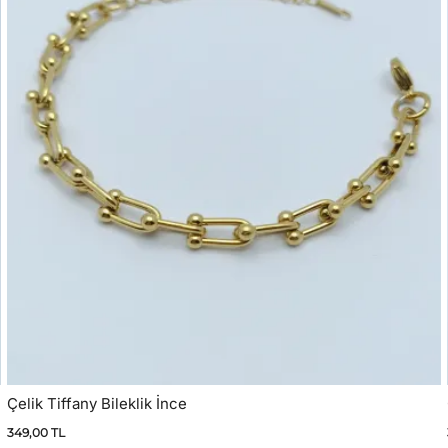
Çelik Tiffany Bileklik İnce
349,00
TL