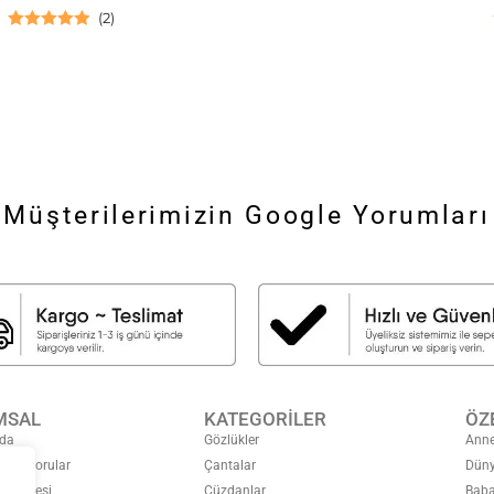
(
2
)
5 üzerinden
5.00
oy aldı
Müşterilerimizin Google Yorumları
MSAL
KATEGORİLER
ÖZ
da
Gözlükler
Anne
ulan Sorular
Çantalar
Düny
özleşmesi
Cüzdanlar
Baba