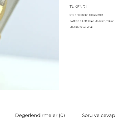
TÜKENDİ
STOK KODU:
KP-160925-2303
KATEGORILER:
Küpe Modelleri
,
Takılar
MARKA:
Sirius Moda
Değerlendirmeler (0)
Soru ve cevap