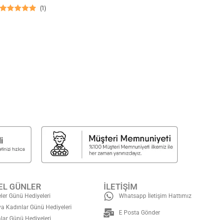
(
1
)
5 üzerinden
5.00
oy aldı
EL GÜNLER
İLETİŞİM
ler Günü Hediyeleri
Whatsapp İletişim Hattımız
a Kadınlar Günü Hediyeleri
E Posta Gönder
lar Günü Hediyeleri