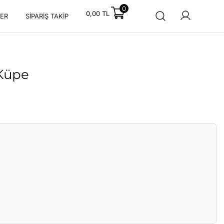
0
0,00
TL
ER
SIPARIŞ TAKIP
 Küpe