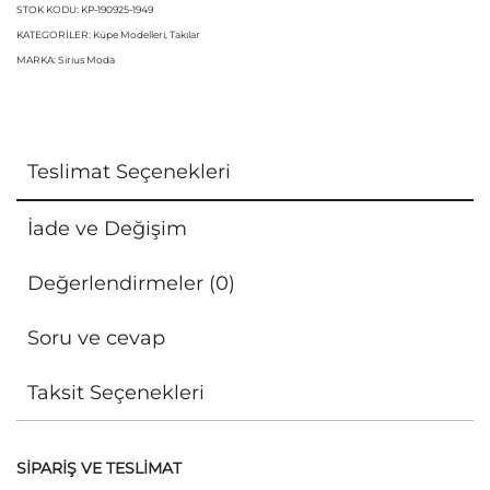
STOK KODU:
KP-190925-1949
KATEGORILER:
Küpe Modelleri
,
Takılar
MARKA:
Sirius Moda
Teslimat Seçenekleri
İade ve Değişim
Değerlendirmeler (0)
Soru ve cevap
Taksit Seçenekleri
SİPARİŞ VE TESLİMAT