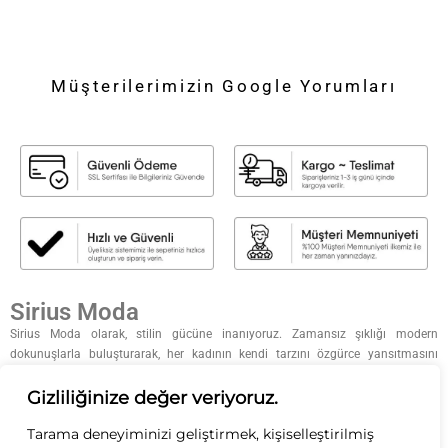
Müşterilerimizin Google Yorumları
Sirius Moda
Sirius Moda olarak, stilin gücüne inanıyoruz. Zamansız şıklığı modern
dokunuşlarla buluşturarak, her kadının kendi tarzını özgürce yansıtmasını
sağlıyoruz. Kaliteyi, zarafeti ve özgün tasarımları ön planda tutarak; her
koleksiyonumuzda ilham verici parçalar sunuyoruz. Moda bizim tutkumuz, siz
Gizliliğinize değer veriyoruz.
ise ilham kaynağımızsınız.
Tarama deneyiminizi geliştirmek, kişiselleştirilmiş