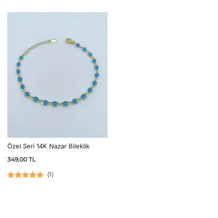
5 üzerinden
5.00
oy aldı
Özel Seri 14K Nazar Bileklik
349,00
TL
(
1
)
5 üzerinden
5.00
oy aldı