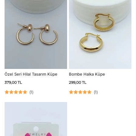
Özel Seri Hilal Tasarım Küpe
Bombe Halka Küpe
379,00
TL
299,00
TL
(
1
)
(
1
)
5 üzerinden
5 üzerinden
5.00
oy aldı
5.00
oy aldı