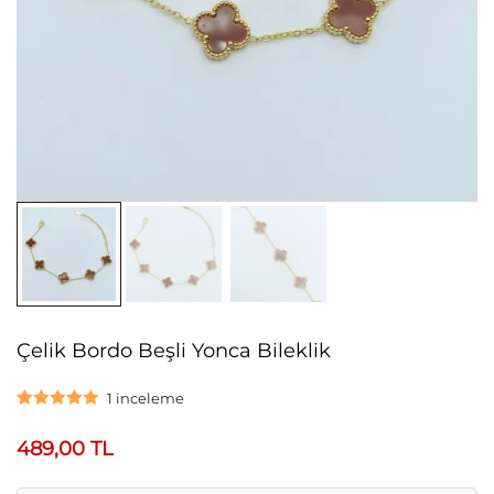
Çelik Bordo Beşli Yonca Bileklik
1
inceleme
1
müşteri
puanına
489,00
TL
dayanarak 5
üzerinden