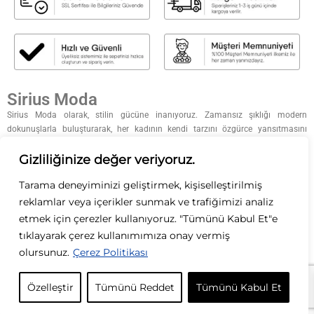
Sirius Moda
Sirius Moda olarak, stilin gücüne inanıyoruz. Zamansız şıklığı modern
dokunuşlarla buluşturarak, her kadının kendi tarzını özgürce yansıtmasını
sağlıyoruz. Kaliteyi, zarafeti ve özgün tasarımları ön planda tutarak; her
koleksiyonumuzda ilham verici parçalar sunuyoruz. Moda bizim tutkumuz, siz
Gizliliğinize değer veriyoruz.
ise ilham kaynağımızsınız.
Tarama deneyiminizi geliştirmek, kişiselleştirilmiş
KURUMSAL
reklamlar veya içerikler sunmak ve trafiğimizi analiz
etmek için çerezler kullanıyoruz. "Tümünü Kabul Et"e
KATEGORİLER
tıklayarak çerez kullanımımıza onay vermiş
olursunuz.
Çerez Politikası
ÖZEL GÜNLER
Özelleştir
Tümünü Reddet
Tümünü Kabul Et
İLETİŞİM