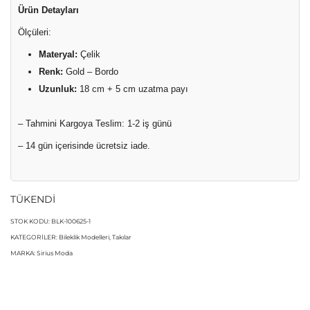
Ürün Detayları
5.00
puan
aldı
Ölçüleri:
Materyal:
Çelik
Renk:
Gold – Bordo
Uzunluk:
18 cm + 5 cm uzatma payı
– Tahmini Kargoya Teslim: 1-2 iş günü
– 14 gün içerisinde ücretsiz iade.
TÜKENDİ
STOK KODU:
BLK-100625-1
KATEGORILER:
Bileklik Modelleri
,
Takılar
MARKA:
Sirius Moda