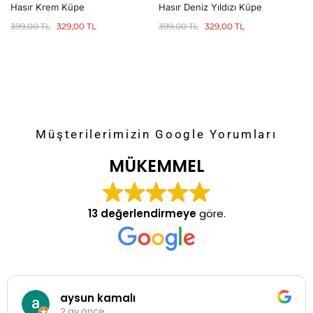
Hasır Krem Küpe
Hasır Deniz Yıldızı Küpe
399,00
TL
329,00
TL
399,00
TL
329,00
TL
Müşterilerimizin Google Yorumları
MÜKEMMEL
13 değerlendirmeye
göre.
aysun kamalı
2 ay önce