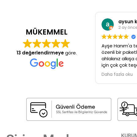
aysun 
2 ay önc
MÜKEMMEL
Ayşe Hanım'a t
özenli bir paket
13 değerlendirmeye
göre.
ahlakınız alkışa
için çok çok te
oldum. Çok sağ
Daha fazla oku
üzere ...İyi çalı
KURU