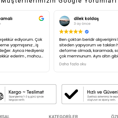
Müşterilerimizin Google Yorumları
kamalı
dilek koldaş
e
3 ay önce
eşekkür ediyorum. Çok
Ben çoktan beridir alışverişimi
leme yapmışsınız , iş
siteden yapıyorum ve takıları 
 değer. Ayrıca Hediyeniz
deforme olmadı, kararmadı, s
şekkür ederim , mahcup
çok memnunum. Aynı altın gib
 olun. Tekrar görüşmek
duruyor hâlâ aldıklarım. Herkes
Daha fazla oku
şmalar💕
sanıyor 😉
MSAL
KATEGORİLER
ÖZ