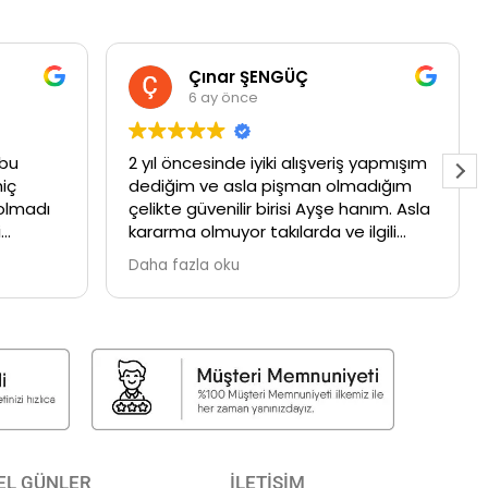
Çınar ŞENGÜÇ
6 ay önce
 bu
2 yıl öncesinde iyiki alışveriş yapmışım
hiç
dediğim ve asla pişman olmadığım
olmadı
çelikte güvenilir birisi Ayşe hanım. Asla
i
kararma olmuyor takılarda ve ilgili
 altın
satıcı ile sürekli bir alışverişi halindeyim
Daha fazla oku
. Hediyelerim içinde çok teşekkür
ederim 🙏🏻🧿
EL GÜNLER
İLETİŞİM