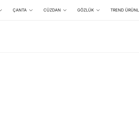
ÇANTA
CÜZDAN
GÖZLÜK
TREND ÜRÜNL
line Alışveriş Sitesi