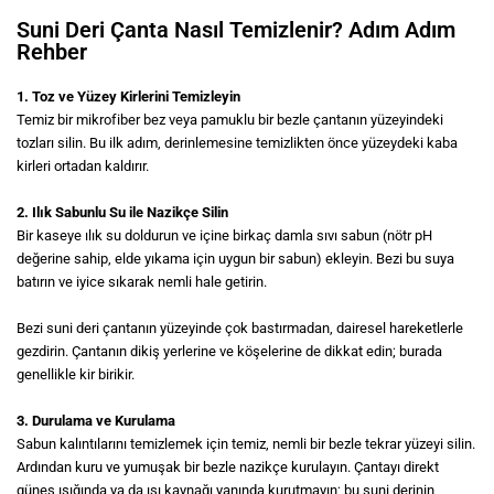
Suni Deri Çanta Nasıl Temizlenir? Adım Adım
Rehber
1. Toz ve Yüzey Kirlerini Temizleyin
Temiz bir mikrofiber bez veya pamuklu bir bezle çantanın yüzeyindeki
tozları silin. Bu ilk adım, derinlemesine temizlikten önce yüzeydeki kaba
kirleri ortadan kaldırır.
2. Ilık Sabunlu Su ile Nazikçe Silin
Bir kaseye ılık su doldurun ve içine birkaç damla sıvı sabun (nötr pH
değerine sahip, elde yıkama için uygun bir sabun) ekleyin. Bezi bu suya
batırın ve iyice sıkarak nemli hale getirin.
Bezi suni deri çantanın yüzeyinde çok bastırmadan, dairesel hareketlerle
gezdirin. Çantanın dikiş yerlerine ve köşelerine de dikkat edin; burada
genellikle kir birikir.
3. Durulama ve Kurulama
Sabun kalıntılarını temizlemek için temiz, nemli bir bezle tekrar yüzeyi silin.
Ardından kuru ve yumuşak bir bezle nazikçe kurulayın. Çantayı direkt
güneş ışığında ya da ısı kaynağı yanında kurutmayın; bu suni derinin