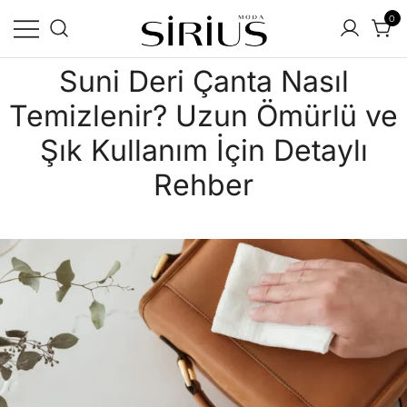
0
Sirius Moda
Ortamın En Parlak Yıldızı Siz Olun
Sirius Moda | Yeni Sezon
Suni Deri Çanta Nasıl
Uygun Fiyatlı Online Alışveriş
Temizlenir? Uzun Ömürlü ve
Sitesi
Şık Kullanım İçin Detaylı
Rehber