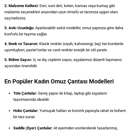
2. Malzeme Kalitesi:
Deri, suni deri, keten, kanvas veya kumaş gibi
malzeme seçenekleri arasından uzun ömürlü ve tarzınıza uygun olanı
seçmelisiniz.
3. Askı Uzunluğu:
Ayarlanabilir askılı modeller, omuz yapınıza göre daha
konforlu bir taşıma sağlar.
4. Renk ve Tasarım:
Klasik renkler (siyah, kahverengi, bej) her kombinle
uyumluyken; pastel tonlar ve canlı renkler enerjik bir stil yaratır.
5. Bölme Sayısı:
İç ve dış ceplerin sayısı, eşyalarınızı düzenli taşımanız
açısından önemlidir.
En Popüler Kadın Omuz Çantası Modelleri
Tote Çantalar:
Geniş yapısı ile kitap, laptop gibi eşyaların
taşınmasında idealdir.
Hobo Çantalar:
Yumuşak hatları ve kıvrımlı yapısıyla rahat ve bohem
bir tarz sunar.
Saddle (Eyer) Çantalar:
At eyerinden esinlenilerek tasarlanmış,